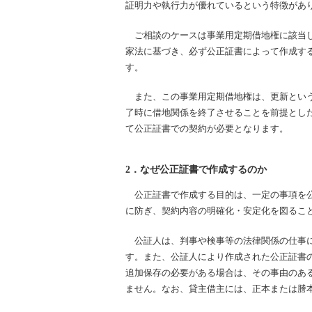
証明力や執行力が優れているという特徴があ
ご相談のケースは事業用定期借地権に該当
家法に基づき、必ず公正証書によって作成す
す。
また、この事業用定期借地権は、更新とい
了時に借地関係を終了させることを前提とし
て公正証書での契約が必要となります。
2．なぜ公正証書で作成するのか
公正証書で作成する目的は、一定の事項を公
に防ぎ、契約内容の明確化・安定化を図るこ
公証人は、判事や検事等の法律関係の仕事に
す。また、公証人により作成された公正証書の
追加保存の必要がある場合は、その事由のあ
ません。なお、貸主借主には、正本または謄